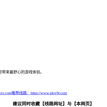
您带来最舒心的游戏体验。
kex.com
推荐线路：
https://www.plov9r.com
建议同时收藏【线路网址】与【本网页】