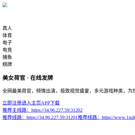
真人
体育
电子
电竞
捕鱼
棋牌
美女荷官 · 在线发牌
全网最美荷官，倾情出演，极致视觉盛宴，多元游戏种类，为
立即注册
进入主页
APP下载
推荐主线路：
https://34.96.227.59:31202
推荐线路：
https://34.96.227.59:31201
推荐线路：
https://www.1nz