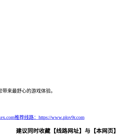
您带来最舒心的游戏体验。
kex.com
推荐线路：
https://www.plov9r.com
建议同时收藏【线路网址】与【本网页】