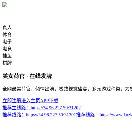
真人
体育
电子
电竞
捕鱼
棋牌
美女荷官 · 在线发牌
全网最美荷官，倾情出演，极致视觉盛宴，多元游戏种类，为
立即注册
进入主页
APP下载
推荐主线路：
https://34.96.227.59:31202
推荐线路：
https://34.96.227.59:31201
推荐线路：
https://www.1nz