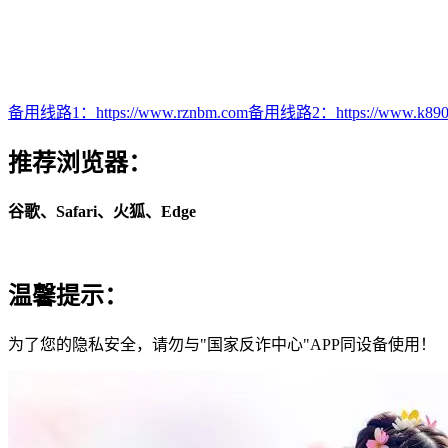
备用线路
1
：
https://www.rznbm.com
备用线路
2
：
https://www.k89
推荐浏览器：
谷歌、Safari、火狐、Edge
温馨提示：
为了您的隐私安全，请勿与"国家反诈中心"APP同设备使用！