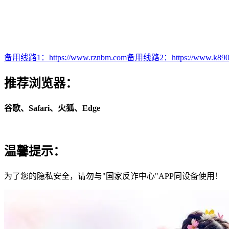
备用线路
1
：
https://www.rznbm.com
备用线路
2
：
https://www.k89
推荐浏览器：
谷歌、Safari、火狐、Edge
温馨提示：
为了您的隐私安全，请勿与"国家反诈中心"APP同设备使用！